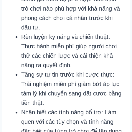
trò chơi nào phù hợp với khả năng và
phong cách chơi cá nhân trước khi
đầu tư.
Rèn luyện kỹ năng và chiến thuật:
Thực hành miễn phí giúp người chơi
thử các chiến lược và cải thiện khả
năng ra quyết định.
Tăng sự tự tin trước khi cược thực:
Trải nghiệm miễn phí giảm bớt áp lực
tâm lý khi chuyển sang đặt cược bằng
tiền thật.
Nhận biết các tính năng bổ trợ: Làm
quen với các tùy chọn và tính năng
đặc biệt của từng trò chơi để tận dụng