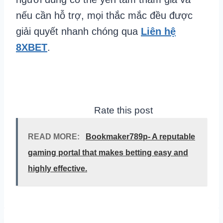
nếu cần hỗ trợ, mọi thắc mắc đều được
giải quyết nhanh chóng qua
Liên hệ
8XBET
.
Rate this post
READ MORE:
Bookmaker789p- A reputable
gaming portal that makes betting easy and
highly effective.