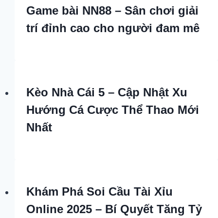
Game bài NN88 – Sân chơi giải
trí đỉnh cao cho người đam mê
Kèo Nhà Cái 5 – Cập Nhật Xu
Hướng Cá Cược Thể Thao Mới
Nhất
Khám Phá Soi Cầu Tài Xỉu
Online 2025 – Bí Quyết Tăng Tỷ