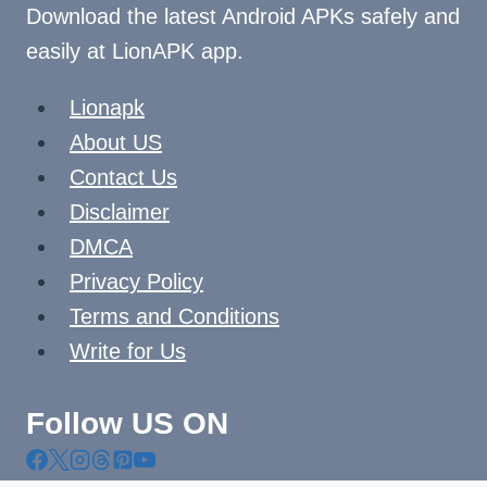
Download the latest Android APKs safely and
easily at LionAPK app.
Lionapk
About US
Contact Us
Disclaimer
DMCA
Privacy Policy
Terms and Conditions
Write for Us
Follow US ON