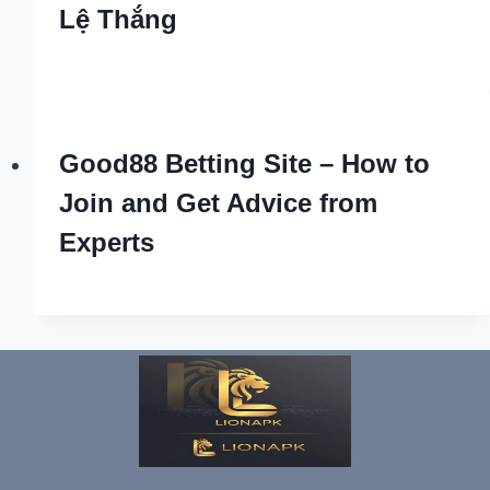
Lệ Thắng
Good88 Betting Site – How to
Join and Get Advice from
Experts