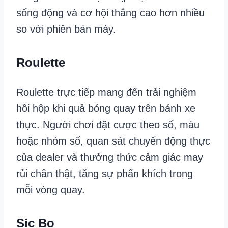
sống động và cơ hội thắng cao hơn nhiều
so với phiên bản máy.
Roulette
Roulette trực tiếp mang đến trải nghiệm
hồi hộp khi quả bóng quay trên bánh xe
thực. Người chơi đặt cược theo số, màu
hoặc nhóm số, quan sát chuyển động thực
của dealer và thưởng thức cảm giác may
rủi chân thật, tăng sự phấn khích trong
mỗi vòng quay.
Sic Bo