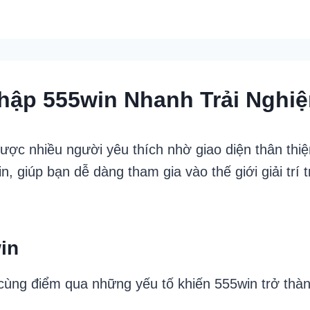
ập 555win Nhanh Trải Nghi
ược nhiều người yêu thích nhờ giao diện thân thiệ
, giúp bạn dễ dàng tham gia vào thế giới giải trí 
in
cùng điểm qua những yếu tố khiến 555win trở thàn