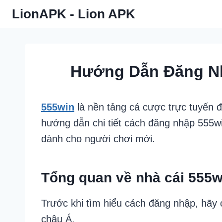
Skip
LionAPK - Lion APK
to
content
Hướng Dẫn Đăng Nh
555win
là nền tảng cá cược trực tuyến đ
hướng dẫn chi tiết cách đăng nhập 555win
dành cho người chơi mới.
Tổng quan về nhà cái 555w
Trước khi tìm hiểu cách đăng nhập, hãy 
châu Á.