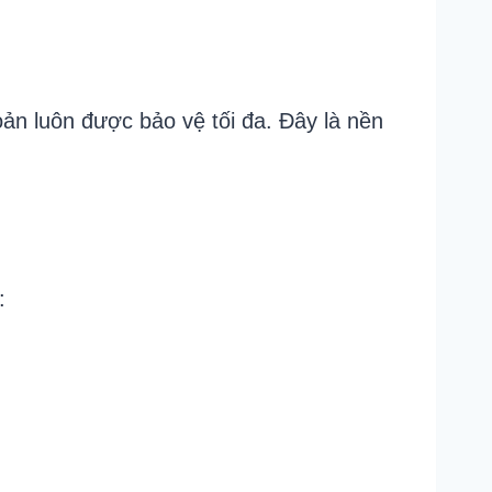
ản luôn được bảo vệ tối đa. Đây là nền
: