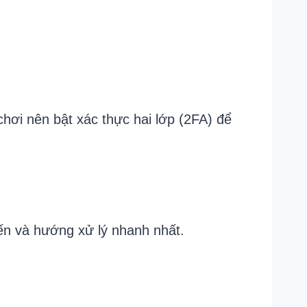
hơi nên bật xác thực hai lớp (2FA) để
biến và hướng xử lý nhanh nhất.