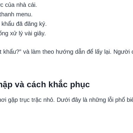
c của nhà cái.
 thanh menu.
 khẩu đã đăng ký.
g xử lý vài giây.
hẩu?” và làm theo hướng dẫn để lấy lại. Người c
hập và cách khắc phục
chơi gặp trục trặc nhỏ. Dưới đây là những lỗi phổ 