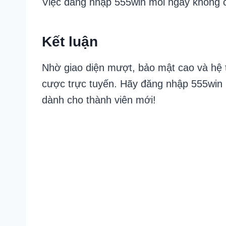
Việc đăng nhập 555win mỗi ngày không ch
Kết luận
Nhờ giao diện mượt, bảo mật cao và hệ t
cược trực tuyến. Hãy đăng nhập 555win n
dành cho thành viên mới!