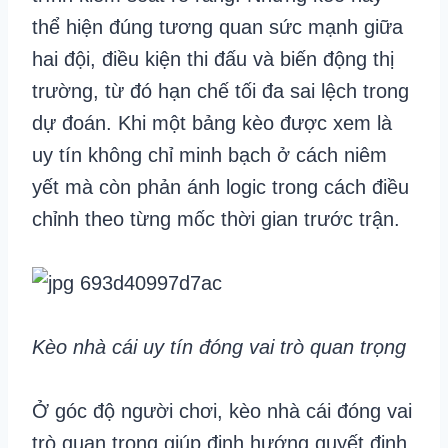
thể hiện đúng tương quan sức mạnh giữa
hai đội, điều kiện thi đấu và biến động thị
trường, từ đó hạn chế tối đa sai lệch trong
dự đoán. Khi một bảng kèo được xem là
uy tín không chỉ minh bạch ở cách niêm
yết mà còn phản ánh logic trong cách điều
chỉnh theo từng mốc thời gian trước trận.
Kèo nhà cái uy tín đóng vai trò quan trọng
Ở góc độ người chơi, kèo nhà cái đóng vai
trò quan trọng giúp định hướng quyết định