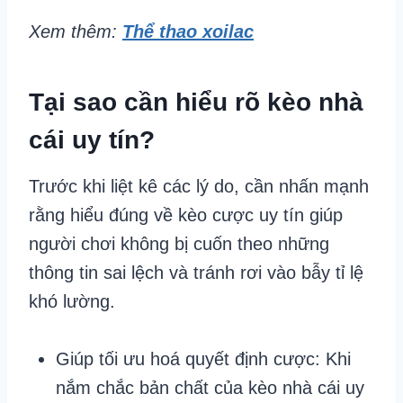
Xem thêm:
Thể thao xoilac
Tại sao cần hiểu rõ kèo nhà
cái uy tín?
Trước khi liệt kê các lý do, cần nhấn mạnh
rằng hiểu đúng về kèo cược uy tín giúp
người chơi không bị cuốn theo những
thông tin sai lệch và tránh rơi vào bẫy tỉ lệ
khó lường.
Giúp tối ưu hoá quyết định cược: Khi
nắm chắc bản chất của kèo nhà cái uy