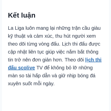
Kết luận
La Liga luôn mang lại những trận cầu giàu
kỹ thuật và cảm xúc, thu hút người xem
theo dõi từng vòng đấu. Lịch thi đấu được
cập nhật liên tục giúp việc nắm bắt thông
tin trở nên đơn giản hơn. Theo dõi
lịch thi
đấu scolive
TV để không bỏ lỡ những
màn so tài hấp dẫn và giữ nhịp bóng đá
xuyên suốt mỗi ngày.