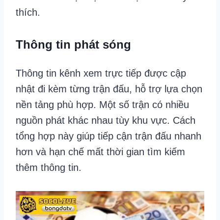
thích.
Thông tin phát sóng
Thông tin kênh xem trực tiếp được cập
nhật đi kèm từng trận đấu, hỗ trợ lựa chọn
nền tảng phù hợp. Một số trận có nhiều
nguồn phát khác nhau tùy khu vực. Cách
tổng hợp này giúp tiếp cận trận đấu nhanh
hơn và hạn chế mất thời gian tìm kiếm
thêm thông tin.