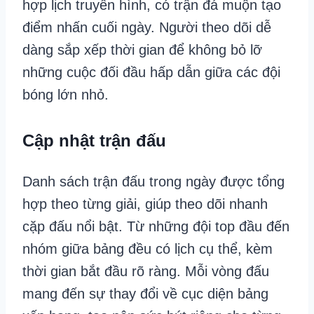
hợp lịch truyền hình, có trận đá muộn tạo
điểm nhấn cuối ngày. Người theo dõi dễ
dàng sắp xếp thời gian để không bỏ lỡ
những cuộc đối đầu hấp dẫn giữa các đội
bóng lớn nhỏ.
Cập nhật trận đấu
Danh sách trận đấu trong ngày được tổng
hợp theo từng giải, giúp theo dõi nhanh
cặp đấu nổi bật. Từ những đội top đầu đến
nhóm giữa bảng đều có lịch cụ thể, kèm
thời gian bắt đầu rõ ràng. Mỗi vòng đấu
mang đến sự thay đổi về cục diện bảng