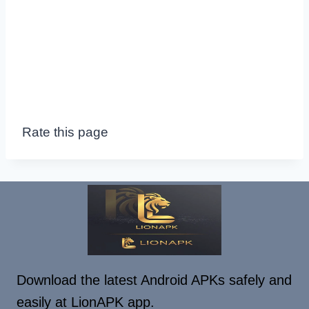
Rate this page
Download the latest Android APKs safely and
easily at LionAPK app.