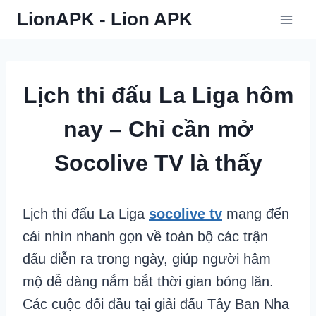
Skip
LionAPK - Lion APK
to
content
Lịch thi đấu La Liga hôm
nay – Chỉ cần mở
Socolive TV là thấy
Lịch thi đấu La Liga
socolive tv
mang đến
cái nhìn nhanh gọn về toàn bộ các trận
đấu diễn ra trong ngày, giúp người hâm
mộ dễ dàng nắm bắt thời gian bóng lăn.
Các cuộc đối đầu tại giải đấu Tây Ban Nha