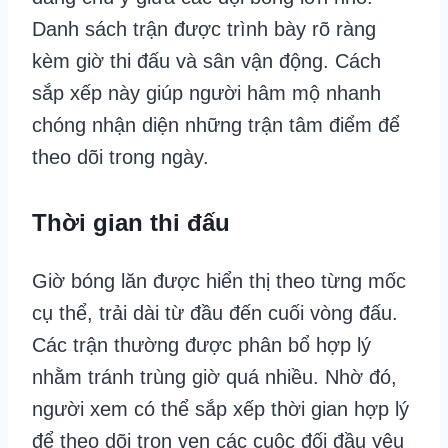
Danh sách trận được trình bày rõ ràng
kèm giờ thi đấu và sân vận động. Cách
sắp xếp này giúp người hâm mộ nhanh
chóng nhận diện những trận tâm điểm để
theo dõi trong ngày.
Thời gian thi đấu
Giờ bóng lăn được hiển thị theo từng mốc
cụ thể, trải dài từ đầu đến cuối vòng đấu.
Các trận thường được phân bổ hợp lý
nhằm tránh trùng giờ quá nhiều. Nhờ đó,
người xem có thể sắp xếp thời gian hợp lý
để theo dõi trọn vẹn các cuộc đối đầu yêu