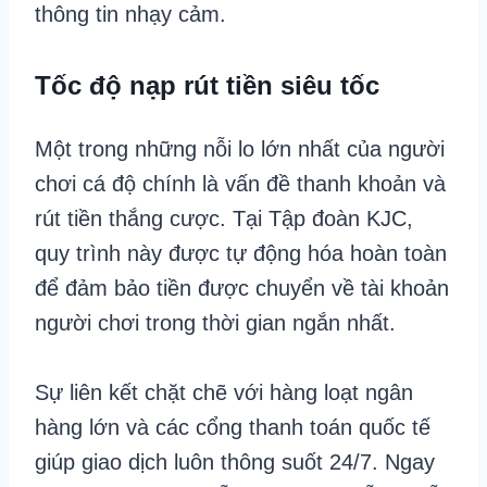
thông tin nhạy cảm.
Tốc độ nạp rút tiền siêu tốc
Một trong những nỗi lo lớn nhất của người
chơi cá độ chính là vấn đề thanh khoản và
rút tiền thắng cược. Tại Tập đoàn KJC,
quy trình này được tự động hóa hoàn toàn
để đảm bảo tiền được chuyển về tài khoản
người chơi trong thời gian ngắn nhất.
Sự liên kết chặt chẽ với hàng loạt ngân
hàng lớn và các cổng thanh toán quốc tế
giúp giao dịch luôn thông suốt 24/7. Ngay