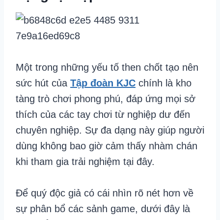
Một trong những yếu tố then chốt tạo nên
sức hút của
Tập đoàn KJC
chính là kho
tàng trò chơi phong phú, đáp ứng mọi sở
thích của các tay chơi từ nghiệp dư đến
chuyên nghiệp. Sự đa dạng này giúp người
dùng không bao giờ cảm thấy nhàm chán
khi tham gia trải nghiệm tại đây.
Để quý độc giả có cái nhìn rõ nét hơn về
sự phân bổ các sảnh game, dưới đây là