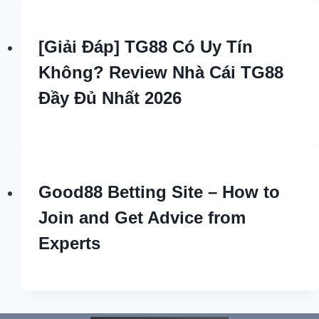
[Giải Đáp] TG88 Có Uy Tín
Không? Review Nhà Cái TG88
Đầy Đủ Nhất 2026
Good88 Betting Site – How to
Join and Get Advice from
Experts