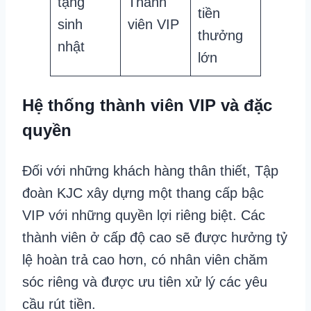
tặng
Thành
tiền
sinh
viên VIP
thưởng
nhật
lớn
Hệ thống thành viên VIP và đặc
quyền
Đối với những khách hàng thân thiết, Tập
đoàn KJC xây dựng một thang cấp bậc
VIP với những quyền lợi riêng biệt. Các
thành viên ở cấp độ cao sẽ được hưởng tỷ
lệ hoàn trả cao hơn, có nhân viên chăm
sóc riêng và được ưu tiên xử lý các yêu
cầu rút tiền.