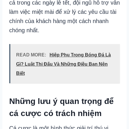
cả trong các ngày lễ tết, đội ngũ hỗ trợ vẫn
làm việc miệt mài để xử lý các yêu cầu tài
chính của khách hàng một cách nhanh
chóng nhất.
READ MORE:
Hiệp Phụ Trong Bóng Đá Là
Gì? Luật Thi Đấu Và Những Điều Bạn Nên
Biết
Những lưu ý quan trọng để
cá cược có trách nhiệm
Cá cược là một hình thức giải trí thú vị