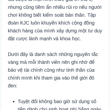
nhưng cũng tiềm ẩn nhiều rủi ro nếu người
chơi không biết kiểm soát bản thân. Tập
đoàn KJC luôn khuyến khích cộng đồng
khách hàng của mình xây dựng một tư duy
đặt cược lành mạnh và khoa học.
Dưới đây là danh sách những nguyên tắc
vàng mà mỗi thành viên nên ghi nhớ để
bảo vệ tài chính cũng như tinh thần của
chính mình khi tham gia vào thế giới đỏ
đen:
Tuyệt đối không bao giờ sử dụng số
tiền dành cho sinh hoạt phí hằng ngày