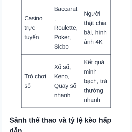
Baccarat
Người
Casino
,
thật chia
trực
Roulette,
bài, hình
tuyến
Poker,
ảnh 4K
Sicbo
Kết quả
Xổ số,
minh
Trò chơi
Keno,
bạch, trả
số
Quay số
thưởng
nhanh
nhanh
Sảnh thể thao và tỷ lệ kèo hấp
dẫn