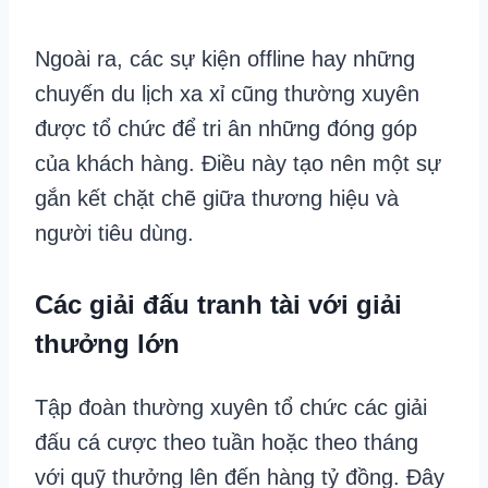
Ngoài ra, các sự kiện offline hay những
chuyến du lịch xa xỉ cũng thường xuyên
được tổ chức để tri ân những đóng góp
của khách hàng. Điều này tạo nên một sự
gắn kết chặt chẽ giữa thương hiệu và
người tiêu dùng.
Các giải đấu tranh tài với giải
thưởng lớn
Tập đoàn thường xuyên tổ chức các giải
đấu cá cược theo tuần hoặc theo tháng
với quỹ thưởng lên đến hàng tỷ đồng. Đây