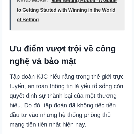
READ MORE:
9bet Betting House - A Guide
to Getting Started with Winning in the World
of Betting
Ưu điểm vượt trội về công
nghệ và bảo mật
Tập đoàn KJC hiểu rằng trong thế giới trực
tuyến, an toàn thông tin là yếu tố sống còn
quyết định sự thành bại của một thương
hiệu. Do đó, tập đoàn đã không tiếc tiền
đầu tư vào những hệ thống phòng thủ
mạng tiên tiến nhất hiện nay.