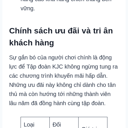
vững.
Chính sách ưu đãi và tri ân
khách hàng
Sự gắn bó của người chơi chính là động
lực để Tập đoàn KJC không ngừng tung ra
các chương trình khuyến mãi hấp dẫn.
Những ưu đãi này không chỉ dành cho tân
thủ mà còn hướng tới những thành viên
lâu năm đã đồng hành cùng tập đoàn.
Loại
Đối