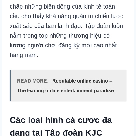
chấp những biến động của kinh tế toàn
cầu cho thấy khả năng quản trị chiến lược
xuất sắc của ban lãnh đạo. Tập đoàn luôn
nằm trong top những thương hiệu có
lượng người chơi đăng ký mới cao nhất
hàng năm.
READ MORE:
Reputable online casino –
The leading online entertainment paradise.
Các loại hình cá cược đa
dạng tại Tập đoàn KJC