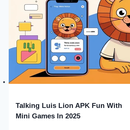
Talking Luis Lion APK Fun With
Mini Games In 2025