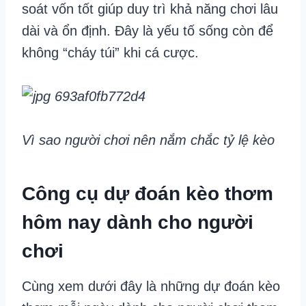
soát vốn tốt giúp duy trì khả năng chơi lâu
dài và ổn định. Đây là yếu tố sống còn để
không “cháy túi” khi cá cược.
Vì sao người chơi nên nắm chắc tỷ lệ kèo
Công cụ dự đoán kèo thơm
hôm nay dành cho người
chơi
Cùng xem dưới đây là những dự đoán kèo