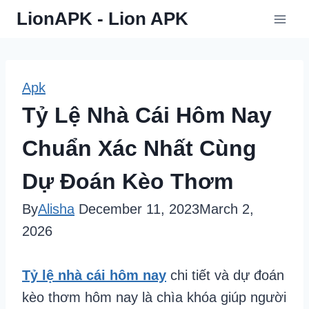
Skip
LionAPK - Lion APK
to
content
Apk
Tỷ Lệ Nhà Cái Hôm Nay
Chuẩn Xác Nhất Cùng
Dự Đoán Kèo Thơm
By
Alisha
December 11, 2023
March 2,
2026
Tỷ lệ nhà cái hôm nay
chi tiết và dự đoán
kèo thơm hôm nay là chìa khóa giúp người