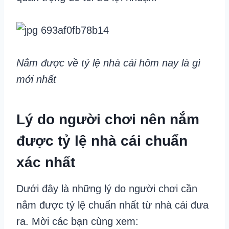
Nắm được về tỷ lệ nhà cái hôm nay là gì
mới nhất
Lý do người chơi nên nắm
được tỷ lệ nhà cái chuẩn
xác nhất
Dưới đây là những lý do người chơi cần
nắm được tỷ lệ chuẩn nhất từ nhà cái đưa
ra. Mời các bạn cùng xem: